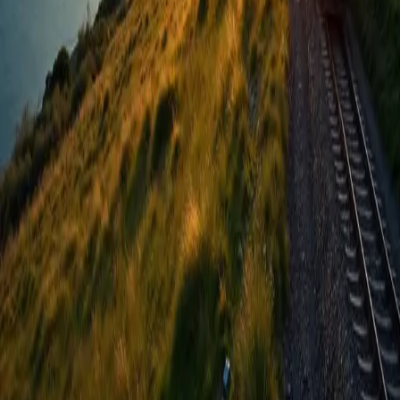
Société
Découvrir Tictactrip
Rejoignez notre newsletter
Nous contacter
B2B
Nos solutions B2B
Devis pour voyage en groupe
Légal
Mentions légales
CGV