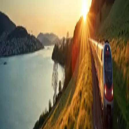
Destination
Où souhaitez-vous aller ?
Thème
Plage
Durée et période
Quand ?
Rechercher
Rechercher un séjour
Footer